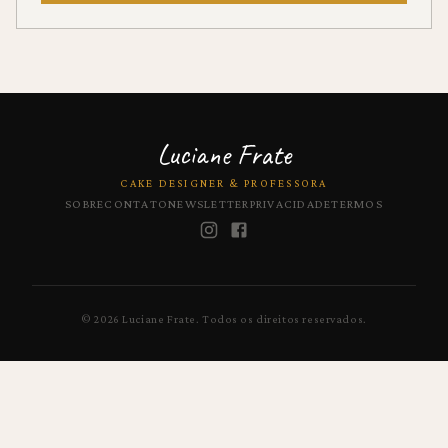
Luciane Frate
CAKE DESIGNER & PROFESSORA
SOBRE
CONTATO
NEWSLETTER
PRIVACIDADE
TERMOS
©
2026
Luciane Frate.
Todos os direitos reservados.