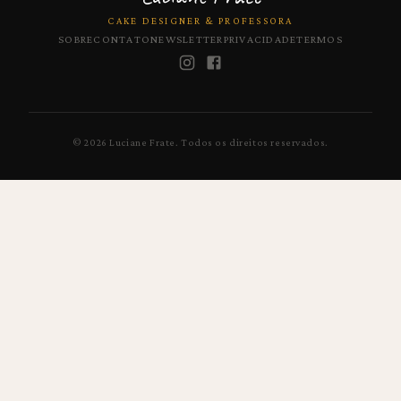
CAKE DESIGNER & PROFESSORA
SOBRE
CONTATO
NEWSLETTER
PRIVACIDADE
TERMOS
©
2026
Luciane Frate.
Todos os direitos reservados.