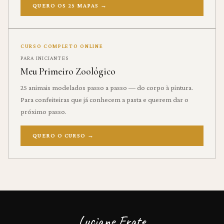
QUERO OS 25 MAPAS
→
CURSO COMPLETO ONLINE
PARA INICIANTES
Meu Primeiro Zoológico
25 animais modelados passo a passo — do corpo à pintura.
Para confeiteiras que já conhecem a pasta e querem dar o
próximo passo.
QUERO O CURSO
→
Luciane Frate