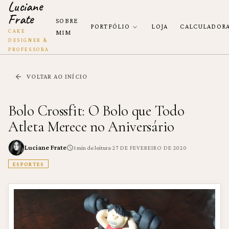
Luciane
Frate
SOBRE
PORTFÓLIO
LOJA
CALCULADOR
CAKE
MIM
DESIGNER &
PROFESSORA
VOLTAR AO INÍCIO
Bolo Crossfit: O Bolo que Todo
Atleta Merece no Aniversário
Luciane Frate
·
1
min de leitura
27 DE FEVEREIRO DE 2020
ESPORTES