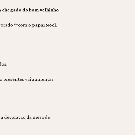
 a chegado do bom velhinho
.
corado **com o
papai Noel
,
dos.
ao presentes vai aumentar
á a decoração da mesa de