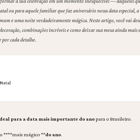
nsformar a sua celebração em um momento inesquecível — daqueles que
atal ou para aquele familiar que faz aniversário nessa data especial, a 
omum e uma noite verdadeiramente mágica. Neste artigo, você vai desc
 decoração, combinações incríveis e como deixar sua mesa ainda mais 
 por cada detalhe.
 Natal
ideal para a data mais importante do ano
para o Brasileiro.
to ****mais mágico **
do ano
.