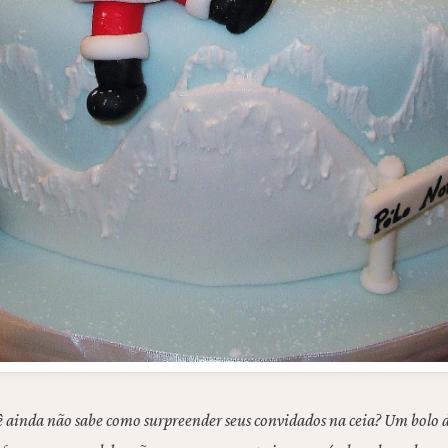
ê ainda não sabe como surpreender seus convidados na ceia? Um bolo