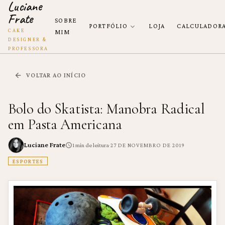
Luciane
Frate
SOBRE
PORTFÓLIO
LOJA
CALCULADOR
CAKE
MIM
DESIGNER &
PROFESSORA
VOLTAR AO INÍCIO
Bolo do Skatista: Manobra Radical
em Pasta Americana
Luciane Frate
·
1
min de leitura
27 DE NOVEMBRO DE 2019
ESPORTES