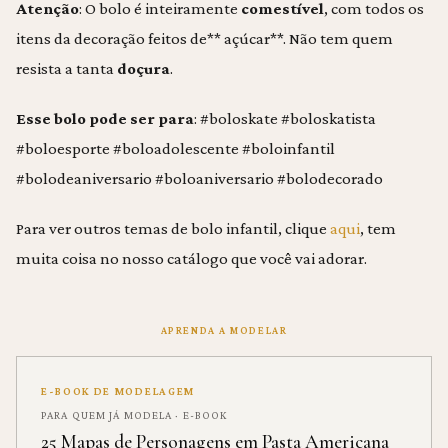
Atenção
: O bolo é inteiramente
comestível
, com todos os
itens da decoração feitos de** açúcar**. Não tem quem
resista a tanta
doçura
.
Esse bolo pode ser para
: #boloskate #boloskatista
#boloesporte #boloadolescente #boloinfantil
#bolodeaniversario #boloaniversario #bolodecorado
Para ver outros temas de bolo infantil, clique
aqui
, tem
muita coisa no nosso catálogo que você vai adorar.
APRENDA A MODELAR
E-BOOK DE MODELAGEM
PARA QUEM JÁ MODELA · E-BOOK
25 Mapas de Personagens em Pasta Americana