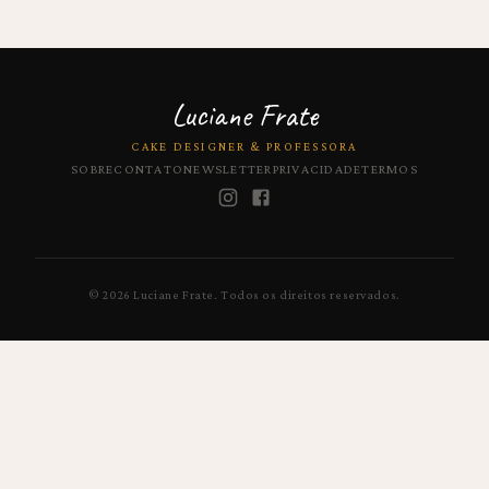
Luciane Frate
CAKE DESIGNER & PROFESSORA
SOBRE
CONTATO
NEWSLETTER
PRIVACIDADE
TERMOS
©
2026
Luciane Frate.
Todos os direitos reservados.