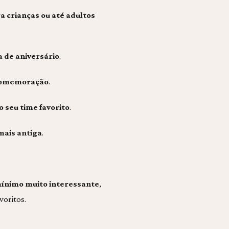
a crianças ou até adultos
a de aniversário
.
a comemoração
.
o seu time favorito
.
 mais antiga
.
ínimo muito interessante
,
voritos.