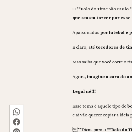
O **Bolo do Time São Paulo *
que amam torcer por esse
Apaixonados
por futebol e 
E claro, até
tocedores de tim
Mas saiba que você corre o 
Agora,
imagine a cara do an
Legal né!!!
Esse tema é aquele tipo de
bo
e ai vão querer copiar a idei
**Dicas para o **
Bolo do T