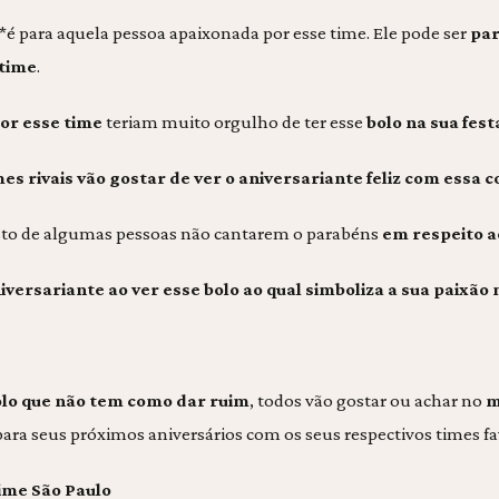
*é para aquela pessoa apaixonada por esse time. Ele pode ser
par
 time
.
por esse time
teriam muito orgulho de ter esse
bolo na sua fest
es rivais vão gostar de ver o aniversariante feliz com ess
risto de algumas pessoas não cantarem o parabéns
em respeito a
iversariante ao ver esse bolo ao qual simboliza a sua paixão
lo que não tem como dar ruim
, todos vão gostar ou achar no
m
a para seus próximos aniversários com os seus respectivos times fa
ime São Paulo