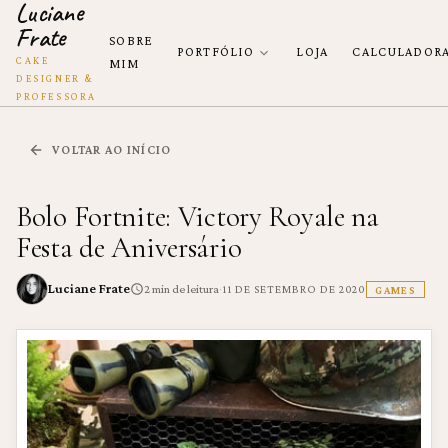
Luciane
Frate
SOBRE
PORTFÓLIO
LOJA
CALCULADOR
CAKE
MIM
DESIGNER &
PROFESSORA
VOLTAR AO INÍCIO
Bolo Fortnite: Victory Royale na
Festa de Aniversário
Luciane Frate
·
2
min de leitura
11 DE SETEMBRO DE 2020
GAMES