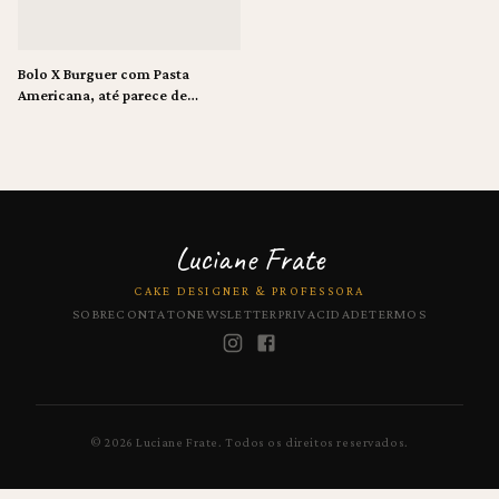
Bolo X Burguer com Pasta
Americana, até parece de
verdade!!!
Luciane Frate
CAKE DESIGNER & PROFESSORA
SOBRE
CONTATO
NEWSLETTER
PRIVACIDADE
TERMOS
©
2026
Luciane Frate.
Todos os direitos reservados.