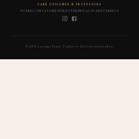
CAKE DESIGNER & PROFESSORA
SOBRE
CONTATO
NEWSLETTER
PRIVACIDADE
TERMOS
©
2026
Luciane Frate.
Todos os direitos reservados.