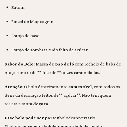
Batom
Pincel de Maquiagem
Estojo de base
Estojo de sombras tudo feito de açúcar
Sabor do Bolo:
Massa d
e pão de ló
com recheio de baba de
moça e outro de **doce de **nozes carameladas.
Atenção
: O bolo é inteiramente
comestível
, com todos os
itens da decoração feitos de** açúcar**. Não tem quem
resista a tanta
doçura
.
Esse bolo pode ser para
: #bolodeaniversario
#bolomaquiagem #bolofeminino #bolodecorado