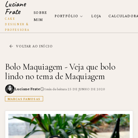
Luciane
Frate
SOBRE
PORTFÓLIO
LOJA
CALCULADOR
CAKE
MIM
DESIGNER &
PROFESSORA
VOLTAR AO INÍCIO
Bolo Maquiagem - Veja que bolo
lindo no tema de Maquiagem
Luciane Frate
·
1
min de leitura
25 DE JUNHO DE 2020
MARCAS FAMOSAS