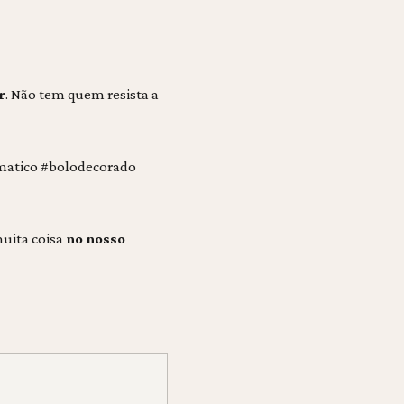
r
. Não tem quem resista a
matico #bolodecorado
muita coisa
no nosso