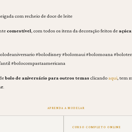
eigada com recheio de doce de leite
ente
comestível
, com todos os itens da decoração feitos de
açúca
bolodeaniversario #bolodisney #bolomaui #bolomoana #bolote
fantil #bolocompastaamericana
 de
bolo de aniversário para outros temas
clicando
aqui
, tem 
ar
.
APRENDA A MODELAR
CURSO COMPLETO ONLINE