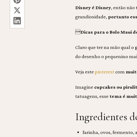
Disney é Disney
, então não
grandiosidade,
portanto ess

Dicas para o Bolo Maui 
Claro que ter na mão qual o
do desenho o pequenino mais 
Veja este
pinterest
com
muit
Imagine
cupcakes ou piruli
tatuagens, esse
tema é muito
Ingredientes 
farinha, ovos, fermento,