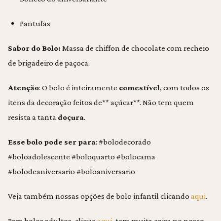
Pantufas
Sabor do Bolo:
Massa de chiffon de chocolate com recheio
de brigadeiro de paçoca.
Atenção
: O bolo é inteiramente
comestível
, com todos os
itens da decoração feitos de** açúcar**. Não tem quem
resista a tanta
doçura
.
Esse bolo pode ser para
: #bolodecorado
#boloadolescente #boloquarto #bolocama
#bolodeaniversario #boloaniversario
Veja também nossas opções de bolo infantil clicando
aqui
.
Para bolos adultos, clique
aqui
, tem muita coisa no nosso