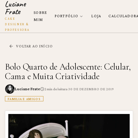
Luciane
Frate
SOBRE
PORTFÓLIO
LOJA
CALCULADOR
CAKE
MIM
DESIGNER &
PROFESSORA
VOLTAR AO INÍCIO
Bolo Quarto de Adolescente: Celular,
Cama e Muita Criatividade
Luciane Frate
·
2
min de leitura
30 DE DEZEMBRO DE 2019
FAMILIA E AMIGOS