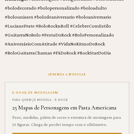
#bolodecorado #bolopersonalizado #boloadulto
#bolounissex #bolodeaniversario #boloaniversario
#LucianeFrate #BoloRocknRoll #CelebreComEstilo
#GuitarraNoBolo #FestaDoRock #BoloPersonalizado
#AniversárioComAtitude #VidaNoRitmoDoRock
#BoloGuitarraChamas #FãDoRock #RockStarDoDia
APRENDA A MODELAR
E-BOOK DE MODELAGEM
PARA QUEM JÁ MODELA · E-BOOK
25 Mapas de Personagens em Pasta Americana
Peso, medidas, paleta de cores e estrutura de montagem para
25 figuras. Chega de perder tempo com o olhômetro.