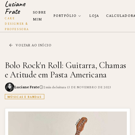
Luciane
Frate
SOBRE
PORTFÓLIO
LOJA
CALCULADOR
CAKE
MIM
DESIGNER &
PROFESSORA
VOLTAR AO INÍCIO
Bolo Rock'n Roll: Guitarra, Chamas
e Atitude em Pasta Americana
Luciane Frate
·
2
min de leitura
13 DE NOVEMBRO DE 2023
MÚSICAS E BANDAS