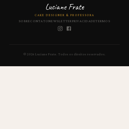
Luciane Frate
CAKE DESIGNER & PROFESSORA
SOBRE
CONTATO
NEWSLETTER
PRIVACIDADE
TERMOS
©
2026
Luciane Frate.
Todos os direitos reservados.