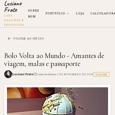
Luciane
Frate
SOBRE
PORTFÓLIO
LOJA
CALCULADOR
CAKE
MIM
DESIGNER &
PROFESSORA
VOLTAR AO INÍCIO
Bolo Volta ao Mundo - Amantes de
viagem, malas e passaporte
Luciane Frate
·
2
min de leitura
1 DE NOVEMBRO DE 2019
VIAGEM