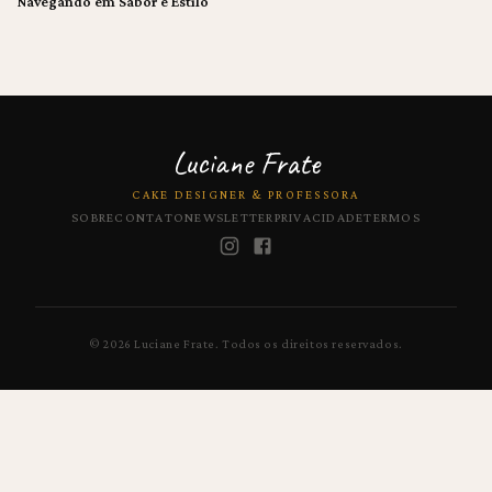
Navegando em Sabor e Estilo
Luciane Frate
CAKE DESIGNER & PROFESSORA
SOBRE
CONTATO
NEWSLETTER
PRIVACIDADE
TERMOS
©
2026
Luciane Frate.
Todos os direitos reservados.