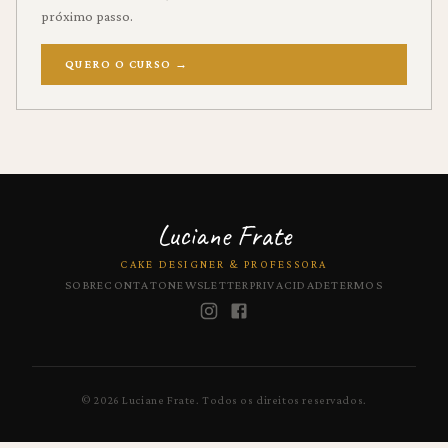
próximo passo.
QUERO O CURSO
→
Luciane Frate
CAKE DESIGNER & PROFESSORA
SOBRE
CONTATO
NEWSLETTER
PRIVACIDADE
TERMOS
©
2026
Luciane Frate.
Todos os direitos reservados.