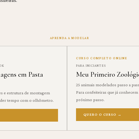
sileiras.
APRENDA A MODELAR
CURSO COMPLETO ONLINE
OOK
PARA INICIANTES
nagens em Pasta
Meu Primeiro Zoológi
25 animais modelados passo a pas
Para confeiteiras que já conhecem
res e estrutura de montagem
próximo passo.
erder tempo com o olhômetro.
QUERO O CURSO
→
→