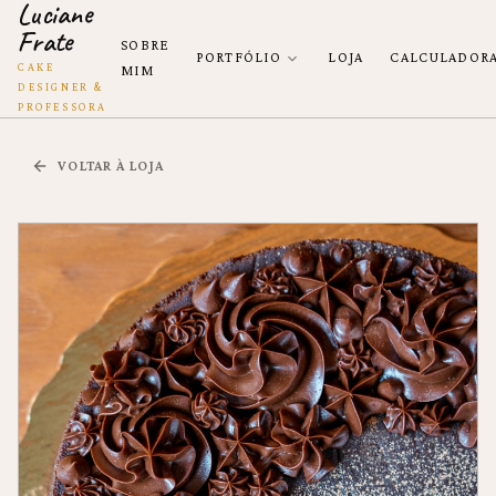
Luciane
Frate
SOBRE
PORTFÓLIO
LOJA
CALCULADOR
CAKE
MIM
DESIGNER &
PROFESSORA
VOLTAR À LOJA