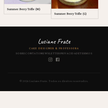
Summer Berry Trifle (M)
Summer Berry Trifle (G)
Luciane Frate
CAKE DESIGNER & PROFESSORA
SOBRE
CONTATO
NEWSLETTER
PRIVACIDADE
TERMOS
©
2026
Luciane Frate.
Todos os direitos reservados.